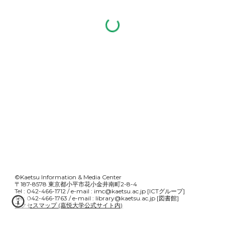
©Kaetsu Information & Media Center
〒187-8578 東京都小平市花小金井南町2-8-4
Tel
:
042-466-1712
/ e-mail
:
imc@kaetsu.ac.jp
[ICTグループ]
Tel
:
042-466-1763
/ e-mail
:
library
@kaetsu.ac.jp
[図書館]
アクセスマップ (嘉悦大学公式サイト内)