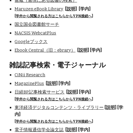
嘉蔵（嘉悦にある図書の検索）
Maruzen eBook Library
[説明]
[学内]
[
学外から閲覧される方はこちらからVPN接続へ
]
国立国会図書館サーチ
NACSIS WebcatPlus
Googleブックス
Ebook Central（旧：ebrary）
[説明]
[学内]
雑誌記事検索・電子ジャーナル
CiNii Research
MagazinePlus
[説明]
[学内]
日経BP記事検索サービス
[説明]
[学内]
[
学外から閲覧される方はこちらからVPN接続へ
]
東洋経済デジタルコンテンツ・ライブラリー
[説明]
[学
内]
[
学外から閲覧される方はこちらからVPN接続へ
]
電子情報通信学会論文誌
[説明]
[学内]