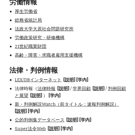
労働情報
厚生労働省
総務省統計局
法政大学大原社会問題研究所
労働政策研究・研修機構
21世紀職業財団
高齢・障害・求職者雇用支援機構
法律・判例情報
LEX/DBインターネット
[説明]
[学内]
法律時報（
法律時報
[説明]
/
学界回顧
[説明]
/
判例回顧
と展望
[説明]
）
[学内]
新・判例解説Watch（前タイトル：速報判例解説）
[説明]
[学内]
公的判例集データベース
[説明]
[学内]
Super法令Web
[説明]
[学内]