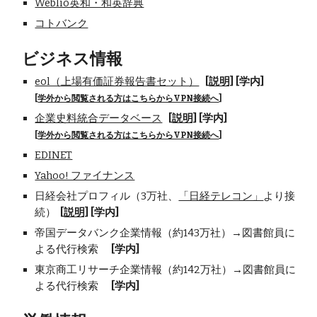
Weblio英和・和英辞典
コトバンク
ビジネス情報
eol（上場有価証券報告書セット）
[説明]
[
学内]
[
学外から閲覧される方はこちらからVPN接続へ
]
企業史料統合データベース
[説明]
[学内]
[
学外から閲覧される方はこちらからVPN接続へ
]
EDINET
Yahoo! ファイナンス
日経会社プロフィル（3万社、
「日経テレコン」
より接
続）
[説明]
[学内]
帝国データバンク企業情報（約143万社）→図書館員に
よる代行検索
[学内]
東京商工リサーチ企業情報（約142万社）→図書館員に
よる代行検索
[学内]