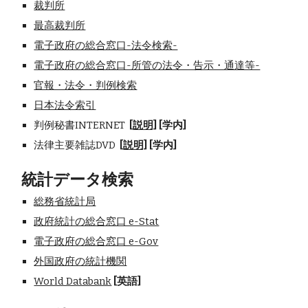
裁判所
最高裁判所
電子政府の総合窓口-法令検索-
電子政府の総合窓口-所管の法令・告示・通達等-
官報・法令・判例検索
日本法令索引
判例秘書INTERNET
[説明]
[学内]
法律主要雑誌DVD
[説明]
[学内]
統計データ検索
総務省統計局
政府統計の総合窓口 e-Stat
電子政府の総合窓口 e-Gov
外国政府の統計機関
World Databank
[英語]