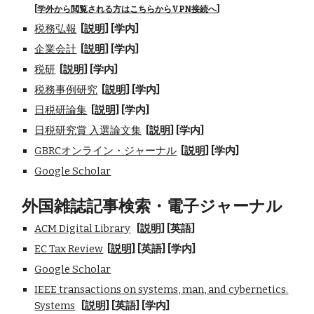
[
学外から閲覧される方はこちらからVPN接続へ
]
税務弘報
[説明]
[学内]
企業会計
[説明]
[学内]
税研
[説明]
[学内]
税務事例研究
[説明]
[学内]
日税研論集
[説明]
[学内]
日税研究賞 入選論文集
[説明]
[学内]
GBRCオンライン・ジャーナル
[説明]
[学内]
Google Scholar
外国雑誌記事検索・電子ジャーナル
ACM Digital Library
[説明]
[英語]
EC Tax Review
[説明]
[英語] [学内]
Google Scholar
IEEE transactions on systems, man, and cybernetics.
Systems
[説明]
[英語] [学内]