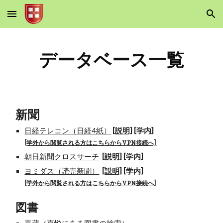
Skip to main content
Skip to navigation
データベース一覧
新聞
日経テレコン（日経4紙）
[
説明]
[学内
]
[
学外から閲覧される方はこちらからVPN接続へ]
朝日新聞クロスサーチ
[説明]
[学内]
ヨミダス（読売新聞）
[説明]
[学内]
[
学外から閲覧される方はこちらからVPN接続へ
]
図書