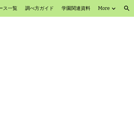
ース一覧
調べ方ガイド
学園関連資料
More
ion