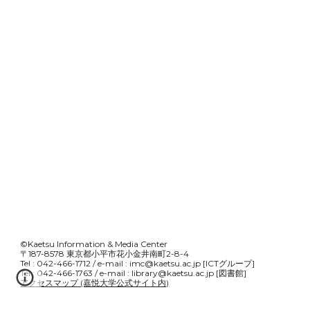
©Kaetsu Information & Media Center
〒187-8578 東京都小平市花小金井南町2-8-4
Tel
:
042-466-1712
/ e-mail
:
imc@kaetsu.ac.jp
[ICTグループ]
Tel
:
042-466-1763
/ e-mail
:
library
@kaetsu.ac.jp
[図書館]
アクセスマップ (嘉悦大学公式サイト内)