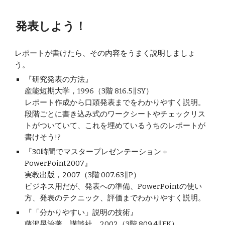
発表しよう！
レポートが書けたら、その内容をうまく説明しましょ
う。
『研究発表の方法』
産能短期大学，1996（3階 816.5∥SY）
レポート作成から口頭発表までをわかりやすく説明。
段階ごとに書き込み式のワークシートやチェックリス
トがついていて、これを埋めているうちのレポートが
書けそう!?
『30時間でマスタープレゼンテーション＋
PowerPoint2007』
実教出版，2007（3階 007.63∥P）
ビジネス用だが、発表への準備、PowerPointの使い
方、発表のテクニック、評価までわかりやすく説明。
『「分かりやすい」説明の技術』
藤沢晃治著　講談社，2002（3階 809.4∥FK）