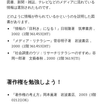
図書、新聞・雑誌、テレビなどのメディアに流れている
情報は選別されたものです。
どのように情報が作られているかというのを説明した図
書があります。
『情報の「目利き」になる！』日垣隆著　筑摩書房，
2002（2階 361.453∥HT）
『メディア・リテラシー』菅谷明子著　岩波書店，
2000（2階 361.453∥HT）
『社会調査のウソ：リサーチリテラシーのすすめ』谷
岡一郎著　文藝春秋，2000（2階 361.9∥TI）
著作権を勉強しよう！
『著作権の考え方』岡本薫著　岩波書店,　2003（3階 
021.2∥OK）