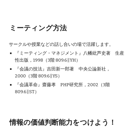
ミーティング方法
サークルや授業などの話し合いの場で活躍します。
『ミーティング・マネジメント』八幡紕芦史著　生産
性出版，1998（3階 809.6∥YH）
『会議の技法』吉田新一郎著　中央公論新社，
2000（3階 809.6∥YS）
『会議革命』齋藤孝　PHP研究所，2002（3階 
809.6∥ST）
情報の価値判断能力をつけよう！