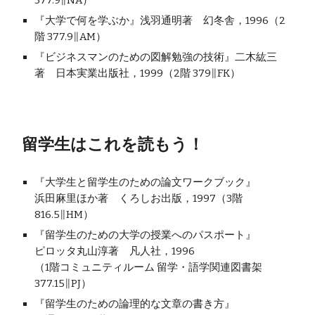
377.9∥NA）
『大学で何を学ぶか』浅羽通明著　幻冬舎，1996（2
階 377.9∥AM）
『ビジネスマンのための図解勉強の技術』二木紘三
著　日本実業出版社，1999（2階 379∥FK）
留学生はこれを読もう！
『大学生と留学生のための論文ワークブック』
浜田麻里ほか著　くろしお出版，1997（3階 
816.5∥HM）
『留学生のための大学の授業へのパスポート』
ピロッタ丸山淳著　凡人社，1996
（1階コミュニティルーム 留学・語学関連図書架 
377.15∥PJ）
『留学生のための論理的な文章の書き方』