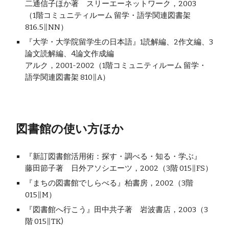
二通信子ほか著　スリーエーネットワーク，2003
（1階コミュニティルーム 留学・語学関連図書架 
816.5∥NN）
『大学・大学院留学生の日本語』1読解編、2作文編、3
論文読解編、4論文作成編
アルク，2001-2002（1階コミュニティルーム 留学・
語学関連図書架 810∥A） 
図書館の使い方ほか
『新訂図書館活用術：探す・調べる・知る・学ぶ』
藤田節子著　日外アソシエーツ，2002（3階 015∥FS）
『まちの図書館でしらべる』柏書房，2002（3階 
015∥M）
『図書館へ行こう』田中共子著　岩波書店，2003（3
階 015∥TK)