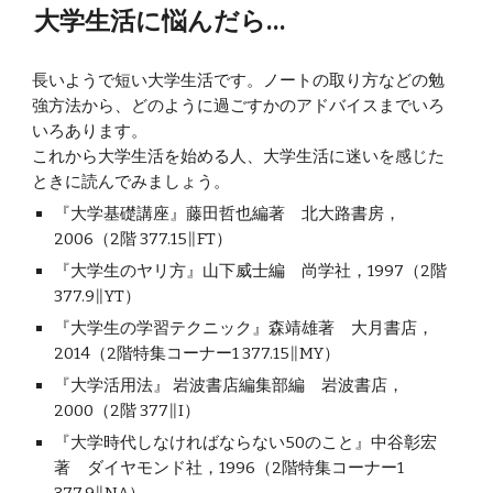
大学生活に悩んだら…
長いようで短い大学生活です。ノートの取り方などの勉
強方法から、どのように過ごすかのアドバイスまでいろ
いろあります。
これから大学生活を始める人、大学生活に迷いを感じた
ときに読んでみましょう。
『大学基礎講座』藤田哲也編著　北大路書房，
2006（2階 377.15∥FT）
『大学生のヤリ方』山下威士編　尚学社，1997（2階 
377.9∥YT）
『大学生の学習テクニック』森靖雄著　大月書店，
2014（2階特集コーナー1 377.15∥MY）
『大学活用法』 岩波書店編集部編　岩波書店，
2000（2階 377∥I）
『大学時代しなければならない50のこと』中谷彰宏
著　ダイヤモンド社，1996（2階特集コーナー1 