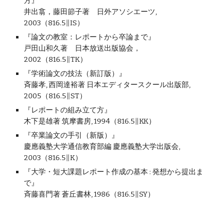
方』
井出翕，藤田節子著　日外アソシエーツ, 
2003（816.5∥IS）
『論文の教室：レポートから卒論まで』
戸田山和久著　日本放送出版協会，
2002（816.5∥TK）
『学術論文の技法（新訂版）』
斉藤孝, 西岡達裕著 日本エディタースクール出版部, 
2005（816.5∥ST）
『レポートの組み立て方』
木下是雄著 筑摩書房, 1994（816.5∥KK）
『卒業論文の手引（新版）』
慶應義塾大学通信教育部編 慶應義塾大学出版会, 
2003（816.5∥K）
『大学・短大課題レポート作成の基本 : 発想から提出ま
で』
斉藤喜門著 蒼丘書林, 1986（816.5∥SY）