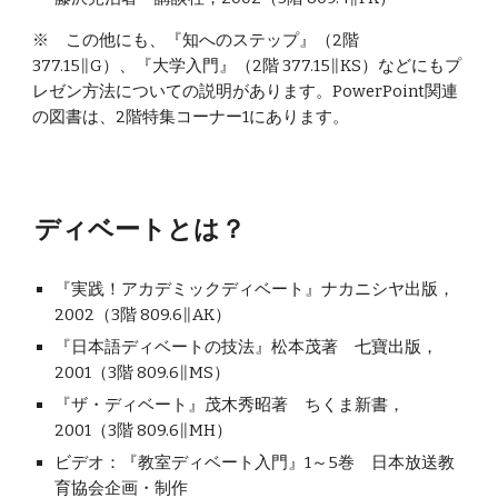
※　この他にも、『知へのステップ』（2階 
377.15∥G）、『大学入門』（2階 377.15∥KS）などにもプ
レゼン方法についての説明があります。PowerPoint関連
の図書は、2階特集コーナー1にあります。
ディベートとは？
『実践！アカデミックディベート』ナカニシヤ出版，
2002（3階 809.6∥AK）
『日本語ディベートの技法』松本茂著　七寶出版，
2001（3階 809.6∥MS）
『ザ・ディベート』茂木秀昭著　ちくま新書，
2001（3階 809.6∥MH）
ビデオ：『教室ディベート入門』1～5巻　日本放送教
育協会企画・制作