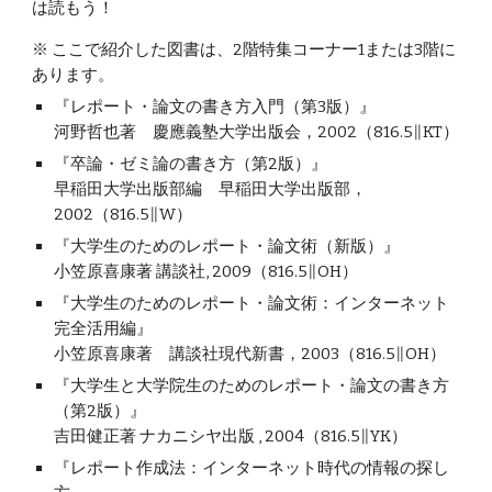
は読もう！
※ ここで紹介した図書は、2階特集コーナー1または3階に
あります。
『レポート・論文の書き方入門（第3版）』
河野哲也著　慶應義塾大学出版会，2002（816.5∥KT）
『卒論・ゼミ論の書き方（第2版）』
早稲田大学出版部編　早稲田大学出版部，
2002（816.5∥W）
『大学生のためのレポート・論文術（新版）』
小笠原喜康著 講談社, 2009（816.5∥OH）
『大学生のためのレポート・論文術：インターネット
完全活用編』
小笠原喜康著　講談社現代新書，2003（816.5∥OH）
『大学生と大学院生のためのレポート・論文の書き方
（第2版）』
吉田健正著 ナカニシヤ出版 , 2004（816.5∥YK）
『レポート作成法：インターネット時代の情報の探し